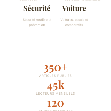
Sécurité
Voiture
Sécurité routière et
Voitures, essais et
prévention
comparatifs
350+
ARTICLES PUBLIÉS
45k
LECTEURS MENSUELS
120