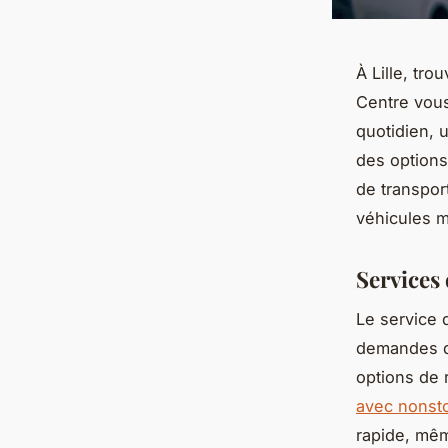
À Lille, tro
Centre vous
quotidien, 
des options
de transpor
véhicules 
Services 
Le service d
demandes de
options de 
avec nonstop
rapide, mêm