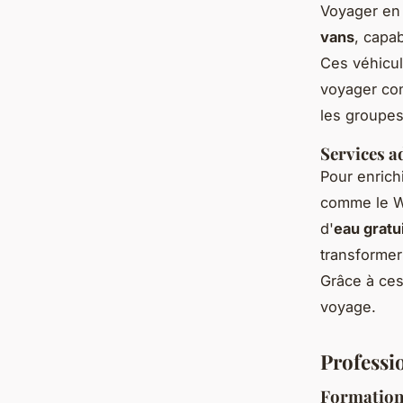
Voyager en 
vans
, capa
Ces véhicul
voyager con
les groupes 
Services a
Pour enrich
comme le Wi
d'
eau gratu
transformer
Grâce à ces
voyage.
Professi
Formation 