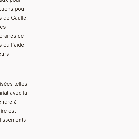
ptions pour
s de Gaulle,
res
oraires de
s ou l'aide
eurs
isées telles
riat avec la
endre à
ire est
blissements