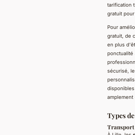
tarification
gratuit pour
Pour amélio
gratuit, de
en plus d'ê
ponctualité
professionn
sécurisé, le
personnali
disponibles
amplement d
Types de
Transport 
À Lille, les