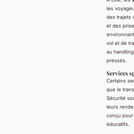
les voyage
des trajets
et des pris
environnant
vol et de t
au handlin
pressés.
Services sp
Certains se
que le tran
Sécurité so
leurs rende
conçu pour 
éducatifs.