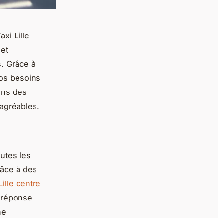
axi Lille
jet
. Grâce à
vos besoins
ans des
agréables.
outes les
râce à des
Lille centre
e réponse
ne