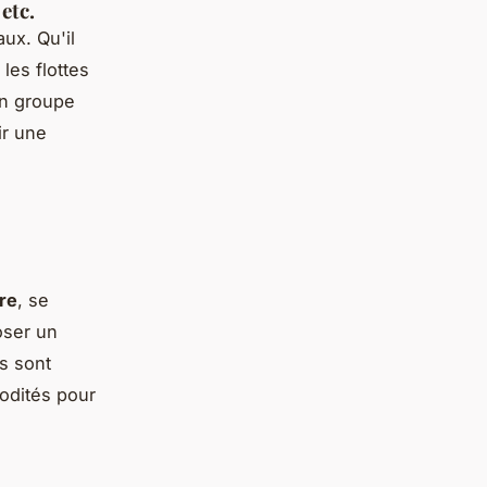
etc.
ux. Qu'il
, les flottes
en groupe
ir une
tre
, se
ser un
s sont
odités pour