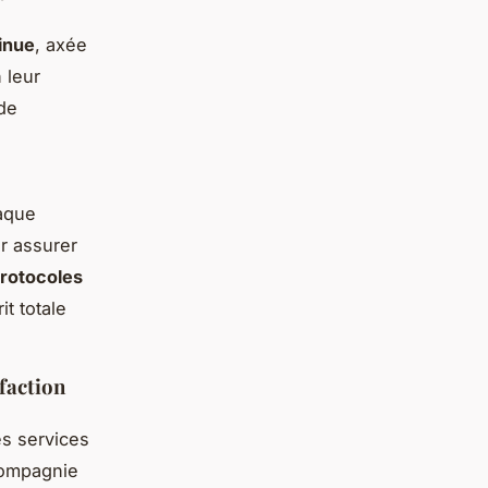
inue
, axée
 leur
 de
haque
r assurer
rotocoles
it totale
sfaction
es services
 compagnie