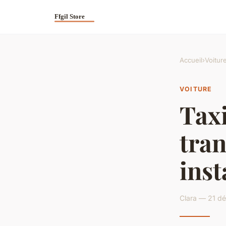
Accueil
›
Voitur
VOITURE
Taxi
tran
inst
Clara — 21 d