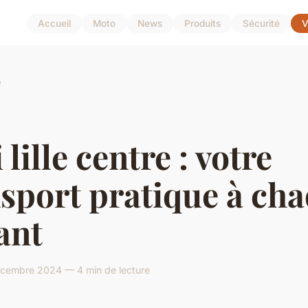
Accueil
Moto
News
Produits
Sécurité
V
e
 lille centre : votre
sport pratique à ch
ant
écembre 2024 — 4 min de lecture