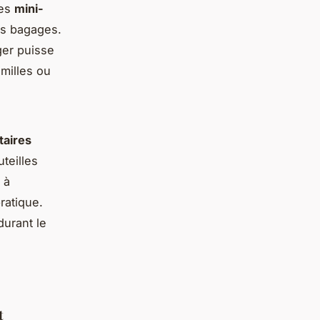
des
mini-
rs bagages.
ger puisse
amilles ou
taires
uteilles
 à
ratique.
durant le
t