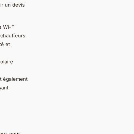
nir un devis
e Wi-Fi
 chauffeurs,
té et
olaire
t également
sant
iaux pour