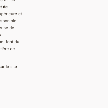
ut de
upérieure et
isponible
ueuse de
s
e, font du
tière de
ur le site