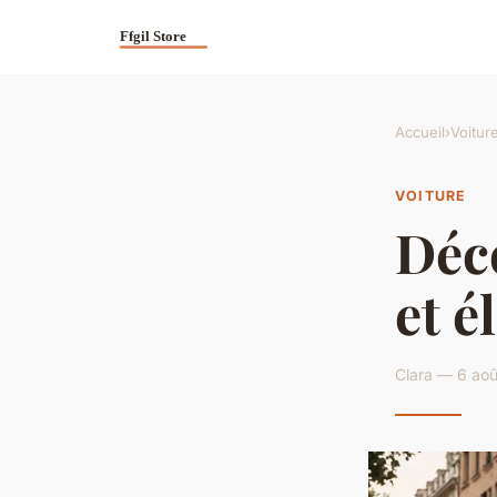
Accueil
›
Voitur
VOITURE
Déco
et é
Clara — 6 aoû