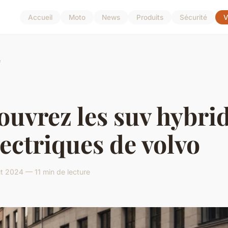
Accueil
Moto
News
Produits
Sécurité
V
e
uvrez les suv hybri
lectriques de volvo
t 2024 — 11 min de lecture