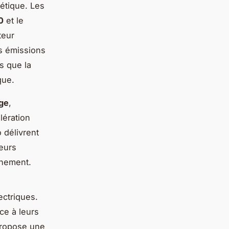
étique. Les
0
et le
teur
es émissions
s que la
que.
ge
,
lération
 délivrent
eurs
nnement.
ectriques.
ce à leurs
ropose une