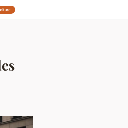
oiture
des