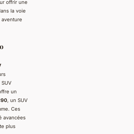
 offrir une
ans la voie
e aventure
vo
V
urs
n SUV
offre un
C90
, un SUV
amme. Ces
té avancées
te plus