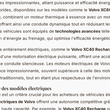
s impressionnantes, alliant puissance et efficacité énerg
brides, disponibles sur les modèles comme le
Volvo XC6
0
, combinent un moteur thermique à essence avec un mo
 offrant ainsi une conduite dynamique tout en réduisant l
s véhicules sont équipés de
technologies avancées
telle
n d'énergie au freinage, qui optimise l'efficacité énergéti
s entièrement électriques, comme le
Volvo XC40 Rechar
 d'une motorisation électrique puissante, offrant une accé
ne conduite silencieuse. Les moteurs électriques de Volvo
ce impressionnante, souvent supérieure à celle des mot
traditionnels, tout en étant plus respectueux de l'enviro
des modèles électriques
 est un critère crucial pour les acheteurs de véhicules él
ctriques de Volvo
offrent une autonomie compétitive grâ
e haute capacité. Par exemple, le
Volvo XC40 Recharge
p