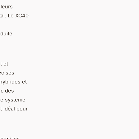
 leurs
al. Le XC40
nduite
t et
ec ses
hybrides et
ec des
le système
t idéal pour
armi les