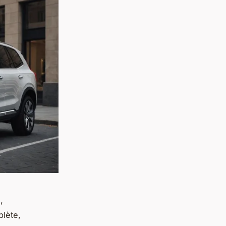
,
lète,