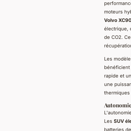
performance
moteurs hy
Volvo XC9
électrique,
de CO2. Ce
récupératio
Les modèle
bénéficient
rapide et u
une puissan
thermiques 
Autonomie 
L'autonomie
Les
SUV éle
batteries d