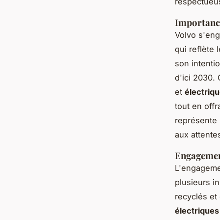
respectueu
Importance
Volvo s'eng
qui reflète
son intenti
d'ici 2030.
et
électriq
tout en off
représente
aux attente
Engagement
L'engagemen
plusieurs i
recyclés et
électriques