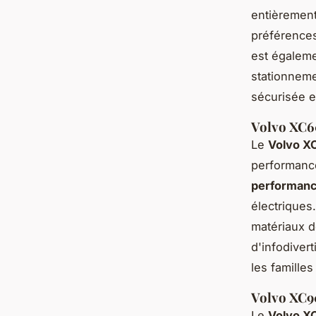
entièrement
préférence
est égaleme
stationneme
sécurisée en
Volvo XC60
Le
Volvo X
performance
performanc
électriques
matériaux 
d'infodiver
les famille
Volvo XC90
Le
Volvo X