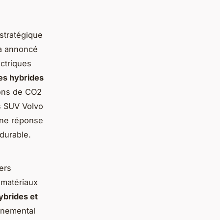
 stratégique
 a annoncé
ectriques
es hybrides
ions de CO2
es SUV Volvo
une réponse
durable.
ers
 matériaux
brides et
nnemental