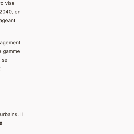
vo vise
 2040, en
rageant
gagement
une gamme
o se
t
rbains. Il
é