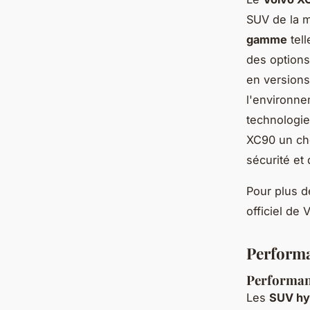
SUV de la 
gamme
tell
des options
en versions
l'environne
technologie
XC90 un cho
sécurité et 
Pour plus d
officiel de 
Performa
Performanc
Les
SUV hyb