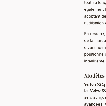
tout au long
également l
adoptant de
l'utilisati
En résumé,
de la marqu
diversifiée
positionne 
intelligente.
Modèles 
Volvo XC40
Le
Volvo X
se distingu
avancées
.