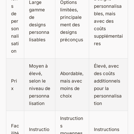
Large
Options
s
personnalisa
gamme
limitées,
de
bles, mais
de
principale
per
avec des
designs
ment des
son
coûts
personna
designs
nali
supplémentai
lisables
préconçus
sati
res
on
Moyen à
Élevé, avec
élevé,
Abordable,
des coûts
Pri
selon le
mais avec
additionnels
x
niveau de
moins de
pour la
personna
choix
personnalisa
lisation
tion
Instruction
Fac
s
Instructio
Instructions
ilité
moyennes,