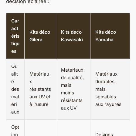
décision éclairée :
Car
act
Kits déco
Kits déco
Kits déco
éris
Gilera
Kawasaki
Yamaha
tiqu
es
Qu
Matériaux
alit
Matériau
Matériaux
de qualité,
é
x
durables,
mais
des
résistants
mais
moins
mat
aux UV et
sensibles
résistants
éri
à l'usure
aux rayures
aux UV
aux
Opt
ion
Designs