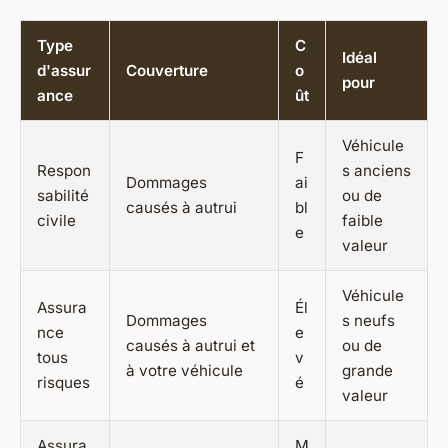
Type
C
Idéal
d'assur
Couverture
o
pour
ance
ût
Véhicule
F
Respon
s anciens
Dommages
ai
sabilité
ou de
causés à autrui
bl
civile
faible
e
valeur
Véhicule
Assura
Él
Dommages
s neufs
nce
e
causés à autrui et
ou de
tous
v
à votre véhicule
grande
risques
é
valeur
Assura
M