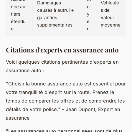
Dommages
Véhicule
nce au
o
causés à autrui +
s de
tiers
y
garanties
valeur
étendu
e
supplémentaires
moyenne
e
n
Citations d'experts en assurance auto
Voici quelques citations pertinentes d'experts en
assurance auto :
"Choisir la bonne assurance auto est essentiel pour
votre tranquillité d'esprit sur la route. Prenez le
temps de comparer les offres et de comprendre les
détails de votre police."
- Jean Dupont, Expert en
assurance
"Les assurances auto personnalisées sont de plus